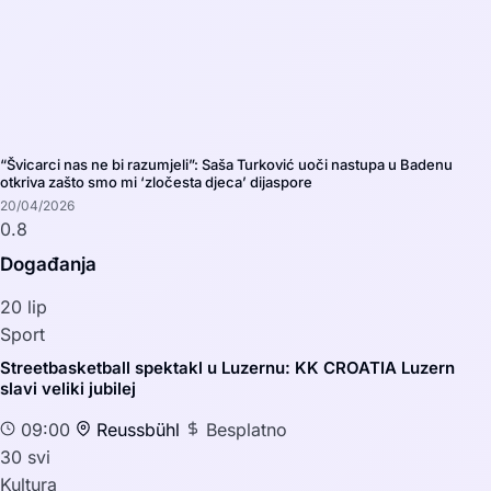
“Švicarci nas ne bi razumjeli”: Saša Turković uoči nastupa u Badenu
otkriva zašto smo mi ‘zločesta djeca’ dijaspore
20/04/2026
Događanja
20
lip
Sport
Streetbasketball spektakl u Luzernu: KK CROATIA Luzern
slavi veliki jubilej
09:00
Reussbühl
Besplatno
30
svi
Kultura