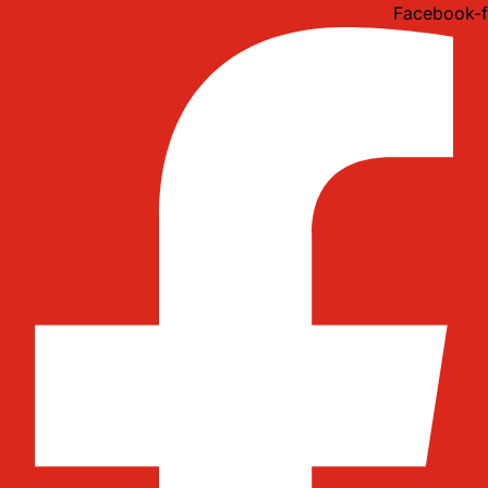
Idi
Facebook-f
na
sadržaj