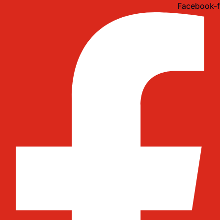
Idi
Facebook-f
na
sadržaj