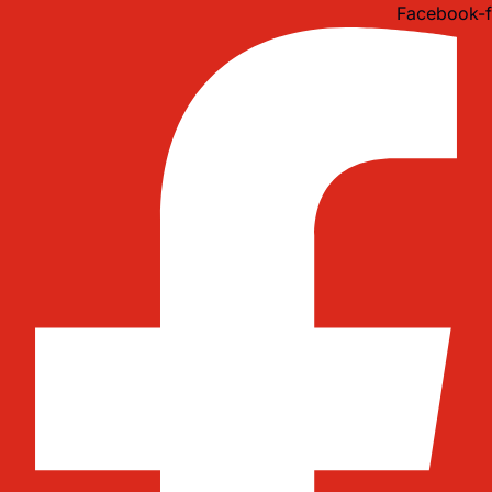
Idi
Facebook-f
na
sadržaj