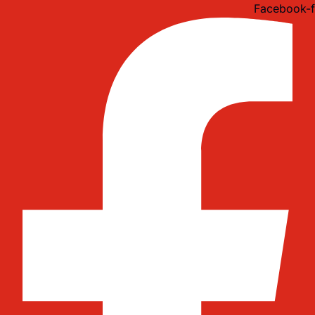
Idi
Facebook-f
na
sadržaj