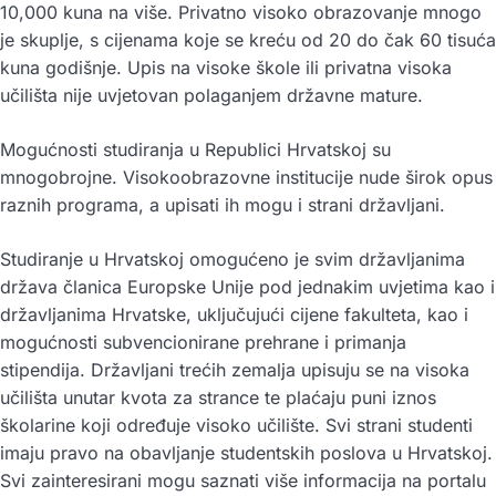
10,000 kuna na više. Privatno visoko obrazovanje mnogo
je skuplje, s cijenama koje se kreću od 20 do čak 60 tisuća
kuna godišnje. Upis na visoke škole ili privatna visoka
učilišta nije uvjetovan polaganjem državne mature.
Mogućnosti studiranja u Republici Hrvatskoj su
mnogobrojne. Visokoobrazovne institucije nude širok opus
raznih programa, a upisati ih mogu i strani državljani.
Studiranje u Hrvatskoj omogućeno je svim državljanima
država članica Europske Unije pod jednakim uvjetima kao i
državljanima Hrvatske, uključujući cijene fakulteta, kao i
mogućnosti subvencionirane prehrane i primanja
stipendija. Državljani trećih zemalja upisuju se na visoka
učilišta unutar kvota za strance te plaćaju puni iznos
školarine koji određuje visoko učilište. Svi strani studenti
imaju pravo na obavljanje studentskih poslova u Hrvatskoj.
Svi zainteresirani mogu saznati više informacija na portalu