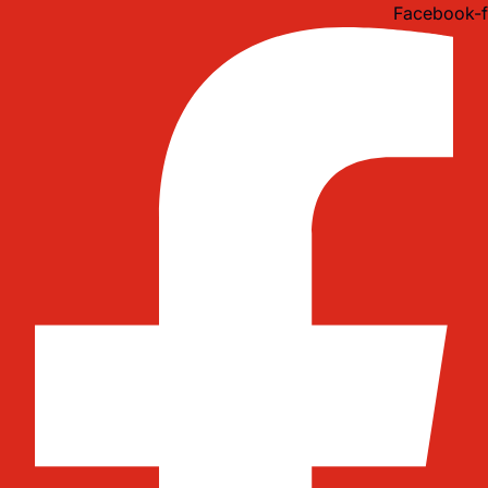
Idi
Facebook-f
na
sadržaj