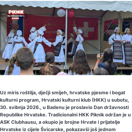
Uz miris roštilja, dječji smijeh, hrvatske pjesme i bogat
kulturni program, Hrvatski kulturni klub (HKK) u subotu,
30. svibnja 2026., u Badenu je proslavio Dan državnosti
Republike Hrvatske. Tradicionalni HKK Piknik održan je u
ASK Clubhausu, a okupio je brojne Hrvate i prijatelje
Hrvatske iz cijele Švicarske, pokazavši još jednom