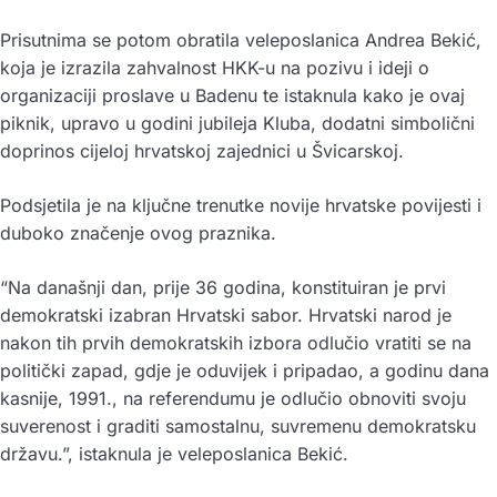
Prisutnima se potom obratila veleposlanica Andrea Bekić,
koja je izrazila zahvalnost HKK-u na pozivu i ideji o
organizaciji proslave u Badenu te istaknula kako je ovaj
piknik, upravo u godini jubileja Kluba, dodatni simbolični
doprinos cijeloj hrvatskoj zajednici u Švicarskoj.
Podsjetila je na ključne trenutke novije hrvatske povijesti i
duboko značenje ovog praznika.
“Na današnji dan, prije 36 godina, konstituiran je prvi
demokratski izabran Hrvatski sabor. Hrvatski narod je
nakon tih prvih demokratskih izbora odlučio vratiti se na
politički zapad, gdje je oduvijek i pripadao, a godinu dana
kasnije, 1991., na referendumu je odlučio obnoviti svoju
suverenost i graditi samostalnu, suvremenu demokratsku
državu.”, istaknula je veleposlanica Bekić.