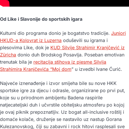
Od Like i Slavonije do sportskih igara
Kulturni dio programa donio je bogatstvo tradicije.
Juniori
HKUD-a Kolovrat iz Luzerna
oduševili su igrama i
plesovima Like, dok je
KUD Silvije Strahimir Kranjčević iz
Züricha
donio duh Brodskog Posavlja. Poseban emotivan
trenutak bila je
recitacija stihova iz pjesme Silvija
Strahimira Kranjčevića “Moj dom
” u izvedbi Ivane Ćurić.
Najveće iznenađenje i izvor smijeha bile su nove HKK
sportske igre za djecu i odrasle, organizirane po prvi put,
koje su u prirodnom ambijentu Badena raspirile
natjecateljski duh i učvrstile obiteljsku atmosferu po kojoj
je ovaj piknik prepoznatljiv. Uz bogat all-inclusive roštilj i
domaće kolače, druženje se nastavilo uz nastup Gorana
Kulezanovskog, čiji su zabavni i rock hitovi rasplesali sve