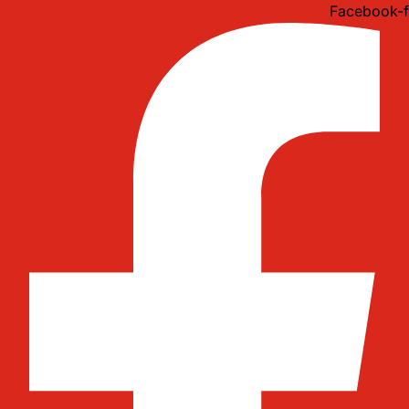
Idi
Facebook-f
na
sadržaj