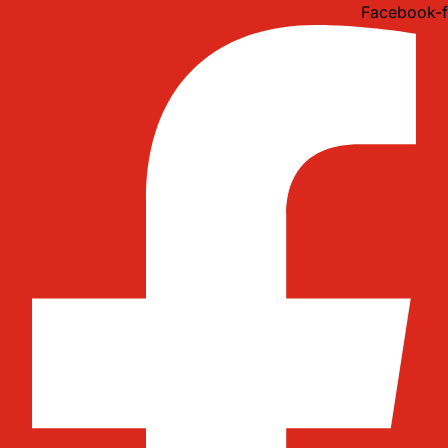
Idi
Facebook-f
na
sadržaj