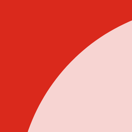
Idi
na
sadržaj