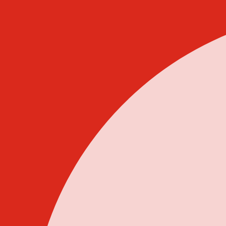
Idi
na
sadržaj