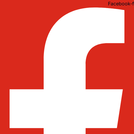
Idi
Facebook-f
na
sadržaj