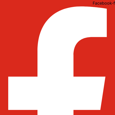
Idi
Facebook-f
na
sadržaj