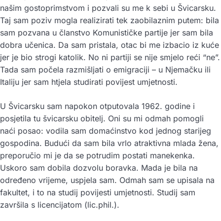
našim gostoprimstvom i pozvali su me k sebi u Švicarsku.
Taj sam poziv mogla realizirati tek zaobilaznim putem: bila
sam pozvana u članstvo Komunističke partije jer sam bila
dobra učenica. Da sam pristala, otac bi me izbacio iz kuće
jer je bio strogi katolik. No ni partiji se nije smjelo reći “ne”.
Tada sam počela razmišljati o emigraciji – u Njemačku ili
Italiju jer sam htjela studirati povijest umjetnosti.
U Švicarsku sam napokon otputovala 1962. godine i
posjetila tu švicarsku obitelj. Oni su mi odmah pomogli
naći posao: vodila sam domaćinstvo kod jednog starijeg
gospodina. Budući da sam bila vrlo atraktivna mlada žena,
preporučio mi je da se potrudim postati manekenka.
Uskoro sam dobila dozvolu boravka. Mada je bila na
određeno vrijeme, uspjela sam. Odmah sam se upisala na
fakultet, i to na studij povijesti umjetnosti. Studij sam
završila s licencijatom (lic.phil.).