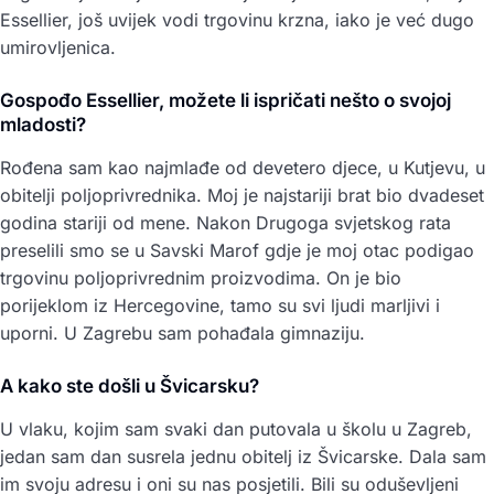
Essellier, još uvijek vodi trgovinu krzna, iako je već dugo
umirovljenica.
Gospođo Essellier, možete li ispričati nešto o svojoj
mladosti?
Rođena sam kao najmlađe od devetero djece, u Kutjevu, u
obitelji poljoprivrednika. Moj je najstariji brat bio dvadeset
godina stariji od mene. Nakon Drugoga svjetskog rata
preselili smo se u Savski Marof gdje je moj otac podigao
trgovinu poljoprivrednim proizvodima. On je bio
porijeklom iz Hercegovine, tamo su svi ljudi marljivi i
uporni. U Zagrebu sam pohađala gimnaziju.
A kako ste došli u Švicarsku?
U vlaku, kojim sam svaki dan putovala u školu u Zagreb,
jedan sam dan susrela jednu obitelj iz Švicarske. Dala sam
im svoju adresu i oni su nas posjetili. Bili su oduševljeni