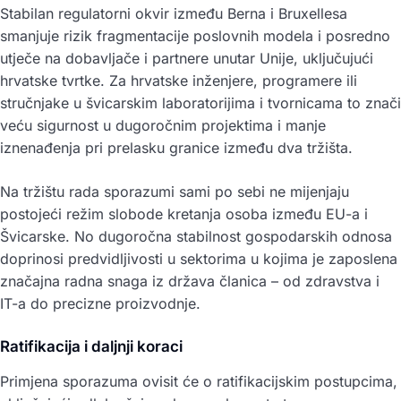
Stabilan regulatorni okvir između Berna i Bruxellesa
smanjuje rizik fragmentacije poslovnih modela i posredno
utječe na dobavljače i partnere unutar Unije, uključujući
hrvatske tvrtke. Za hrvatske inženjere, programere ili
stručnjake u švicarskim laboratorijima i tvornicama to znači
veću sigurnost u dugoročnim projektima i manje
iznenađenja pri prelasku granice između dva tržišta.
Na tržištu rada sporazumi sami po sebi ne mijenjaju
postojeći režim slobode kretanja osoba između EU-a i
Švicarske. No dugoročna stabilnost gospodarskih odnosa
doprinosi predvidljivosti u sektorima u kojima je zaposlena
značajna radna snaga iz država članica – od zdravstva i
IT-a do precizne proizvodnje.
Ratifikacija i daljnji koraci
Primjena sporazuma ovisit će o ratifikacijskim postupcima,