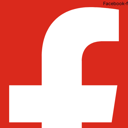
Idi
Facebook-f
na
sadržaj