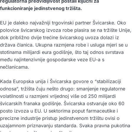
regulatorna predvidljivost postali ključni za
funkcioniranje jedinstvenog tržišta.
EU je daleko najvažniji trgovinski partner Švicarske. Oko
polovice švicarskog izvoza robe plasira se na tržište Unije,
dok približno dvije trećine švicarskog uvoza dolazi iz
država članica. Ukupna razmjena robe i usluga mjeri se u
stotinama milijardi eura godišnje, što taj odnos svrstava
među najintenzivnije gospodarske veze EU-a s
nečlanicama.
Kada Europska unija i Švicarska govore o “stabilizaciji
odnosa“, tržišta čuju nešto drugo: smanjenje regulatorne
volatilnosti u razmjeni vrijednoj više od 250 milijardi
švicarskih franaka godišnje. Švicarska ostvaruje oko 60
posto izvoza u EU. U sektorima poput farmaceutike i
precizne industrije pristup jedinstvenom tržištu ovisi o
uzajamnom priznavanju standarda. Svaka pravna pukotina