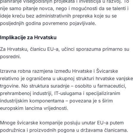
planiranje višegodišnjih projekata i investicija u razvoj. To
nije samo pitanje novca, nego i mogućnosti da se talenti i
ideje kreću bez administrativnih prepreka koje su se
posljednjih godina povremeno pojavljivale.
Implikacije za Hrvatsku
Za Hrvatsku, članicu EU-a, učinci sporazuma primarno su
posredni.
Izravna robna razmjena između Hrvatske i Švicarske
relativno je ograničena u ukupnoj strukturi hrvatske vanjske
trgovine. No struktura suradnje – osobito u farmaceutici,
prehrambenoj industriji, IT-uslugama i specijaliziranim
industrijskim komponentama – povezana je s širim
europskim lancima vrijednosti.
Mnoge švicarske kompanije posluju unutar EU-a putem
podružnica i proizvodnih pogona u državama članicama.