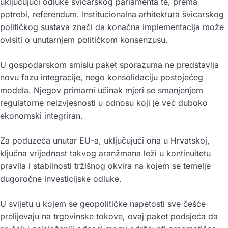
uključujući odluke švicarskog parlamenta te, prema
potrebi, referendum. Institucionalna arhitektura švicarskog
političkog sustava znači da konačna implementacija može
ovisiti o unutarnjem političkom konsenzusu.
U gospodarskom smislu paket sporazuma ne predstavlja
novu fazu integracije, nego konsolidaciju postojećeg
modela. Njegov primarni učinak mjeri se smanjenjem
regulatorne neizvjesnosti u odnosu koji je već duboko
ekonomski integriran.
Za poduzeća unutar EU-a, uključujući ona u Hrvatskoj,
ključna vrijednost takvog aranžmana leži u kontinuitetu
pravila i stabilnosti tržišnog okvira na kojem se temelje
dugoročne investicijske odluke.
U svijetu u kojem se geopolitičke napetosti sve češće
prelijevaju na trgovinske tokove, ovaj paket podsjeća da