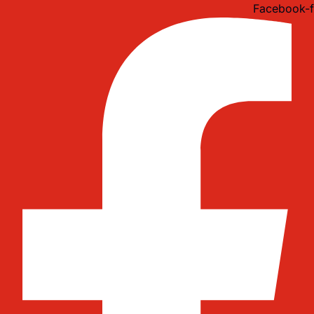
Idi
Facebook-f
na
sadržaj