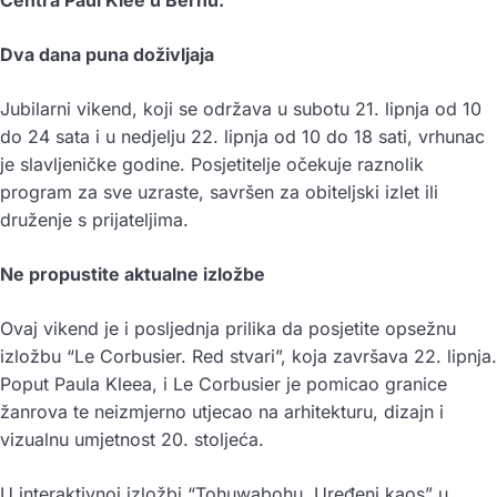
Dva dana puna doživljaja
Jubilarni vikend, koji se održava u subotu 21. lipnja od 10
do 24 sata i u nedjelju 22. lipnja od 10 do 18 sati, vrhunac
je slavljeničke godine. Posjetitelje očekuje raznolik
program za sve uzraste, savršen za obiteljski izlet ili
druženje s prijateljima.
Ne propustite aktualne izložbe
Ovaj vikend je i posljednja prilika da posjetite opsežnu
izložbu “Le Corbusier. Red stvari”, koja završava 22. lipnja.
Poput Paula Kleea, i Le Corbusier je pomicao granice
žanrova te neizmjerno utjecao na arhitekturu, dizajn i
vizualnu umjetnost 20. stoljeća.
U interaktivnoj izložbi “Tohuwabohu. Uređeni kaos” u