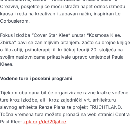
Creavivi, posjetitelji će moći istražiti napet odnos između
kaosa i reda na kreativan i zabavan način, inspiriran Le
Corbusierom.
Fokus izložba “Cover Star Klee” unutar “Kosmosa Klee.
Zbirka” bavi se zanimljivim pitanjem: zašto su brojne knjige
o filozofiji, psihoterapiji ili kritičkoj teoriji 20. stoljeća na
svojim naslovnicama prikazivale upravo umjetnost Paula
Kleea.
Vođene ture i posebni programi
Tijekom oba dana bit će organizirane razne kratke vođene
ture kroz izložbe, ali i kroz zajednički vrt, arhitekturu
slavnog arhitekta Renze Piana te projekt FRUCHTLAND.
Točna vremena tura možete pronaći na web stranici Centra
Paul Klee:
zpk.org/de/20jahre
.