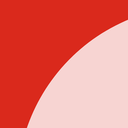
Idi
na
sadržaj