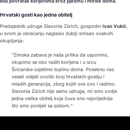
bila povratak korijenima kroz pjesmu i mirise doma.
Hrvatski gosti kao jedna obitelj
Predsjednik udruge Slavonia Zürich, gospodin
Ivan Vukić
,
u svom je obraćanju naglasio dublji smisao ovakvih
okupljanja:
“Zimska zabava je naša prilika da usporimo,
okupimo se oko naših korijena i u srcu
Švicarske osjetimo toplinu doma. Posebno nas
veseli vidjeti ovoliki broj hrvatskih gostiju i
mladih generacija, zbog kojih sve ovo i radimo.
Slavonia Zürich nije samo udruga, mi smo ovdje
jedna velika obitelj koja čuva ono najvrijednije
što smo ponijeli sa sobom.“