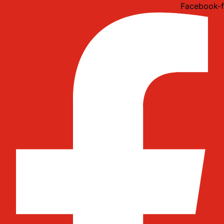
Idi
Facebook-f
na
sadržaj