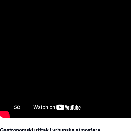
Gastronomski užitak i vrhunska atmosfera