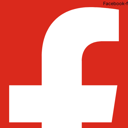
Idi
Facebook-f
na
sadržaj