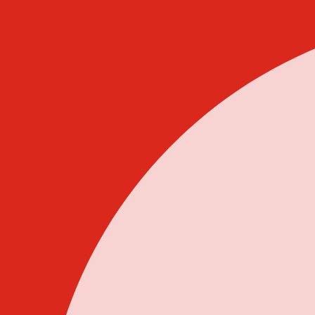
Idi
na
sadržaj