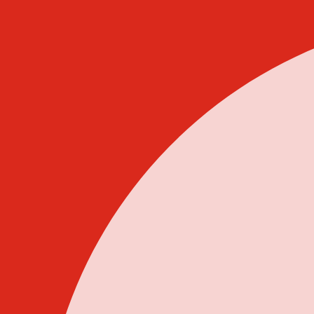
Idi
na
sadržaj