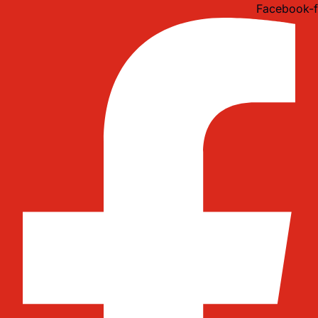
Idi
Facebook-f
na
sadržaj