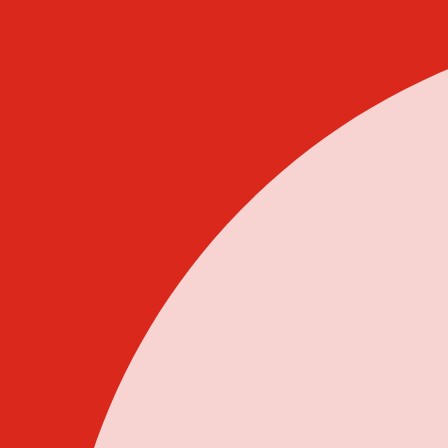
Idi
na
sadržaj