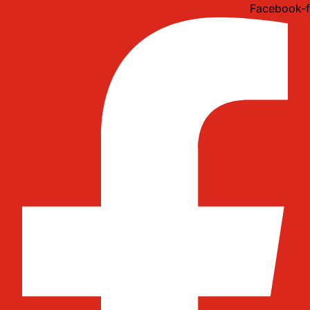
Idi
Facebook-f
na
sadržaj