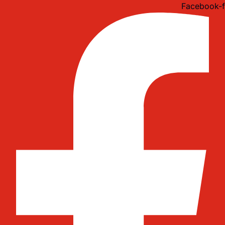
Idi
Facebook-f
na
sadržaj