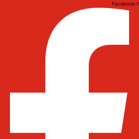
Idi
Facebook-f
na
sadržaj