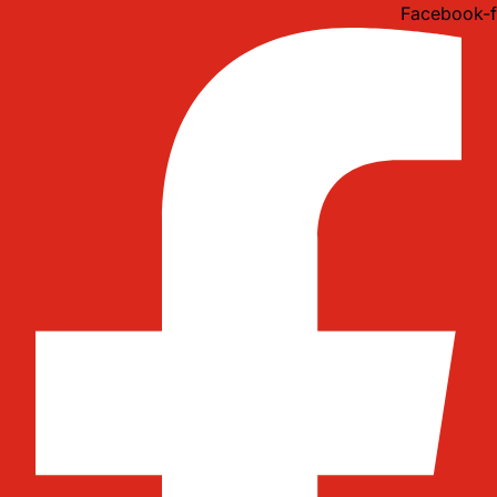
Idi
Facebook-f
na
sadržaj