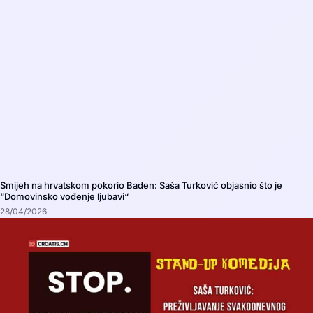
Smijeh na hrvatskom pokorio Baden: Saša Turković objasnio što je
“Domovinsko vođenje ljubavi“
28/04/2026