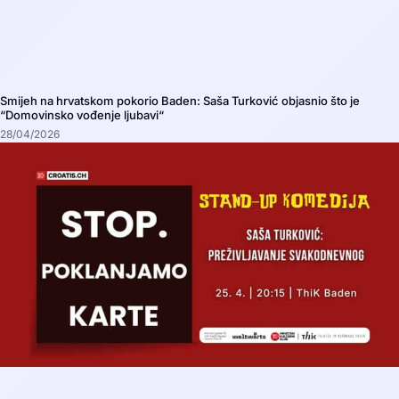
Smijeh na hrvatskom pokorio Baden: Saša Turković objasnio što je
“Domovinsko vođenje ljubavi“
28/04/2026