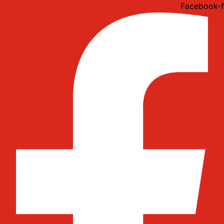
Idi
Facebook-f
na
sadržaj