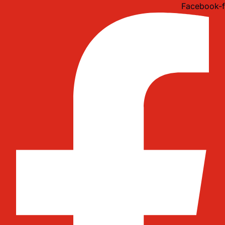
Idi
Facebook-f
na
sadržaj