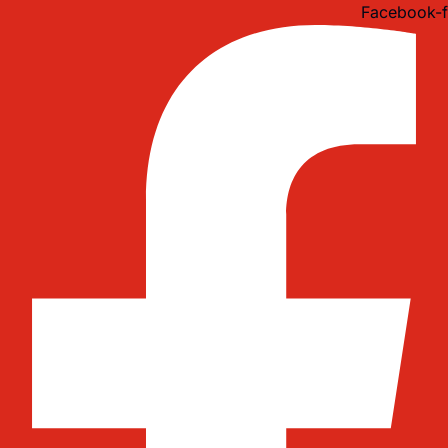
Idi
Facebook-f
na
sadržaj