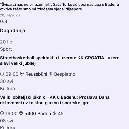
“Švicarci nas ne bi razumjeli”: Saša Turković uoči nastupa u Badenu
otkriva zašto smo mi ‘zločesta djeca’ dijaspore
20/04/2026
Događanja
20
lip
Sport
Streetbasketball spektakl u Luzernu: KK CROATIA Luzern
slavi veliki jubilej
09:00
Reussbühl
Besplatno
30
svi
Kultura
Veliki obiteljski piknik HKK u Badenu: Proslava Dana
državnosti uz folklor, glazbu i sportske igre
16:00
5400 Baden
45
08
svi
Kultura