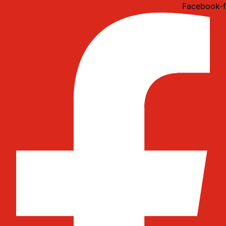
Idi
Facebook-f
na
sadržaj