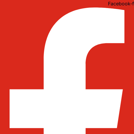
Idi
Facebook-f
na
sadržaj