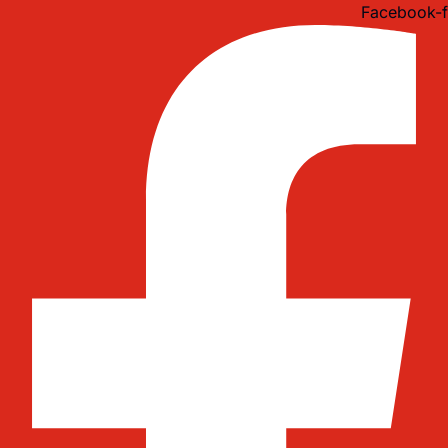
Idi
Facebook-f
na
sadržaj