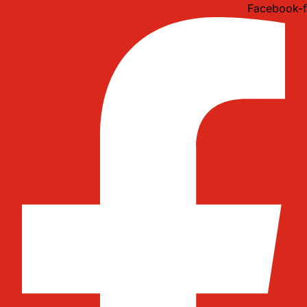
Idi
Facebook-f
na
sadržaj