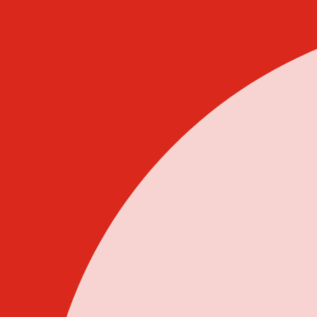
Idi
na
sadržaj