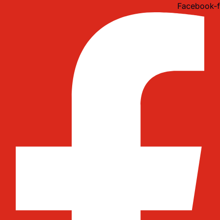
Idi
Facebook-f
na
sadržaj