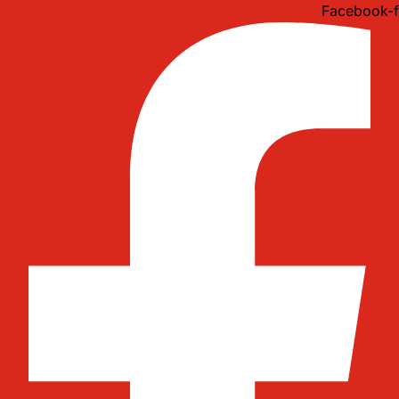
Idi
Facebook-f
na
sadržaj