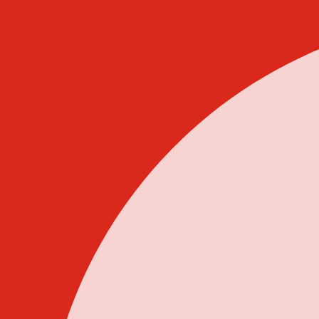
Idi
na
sadržaj