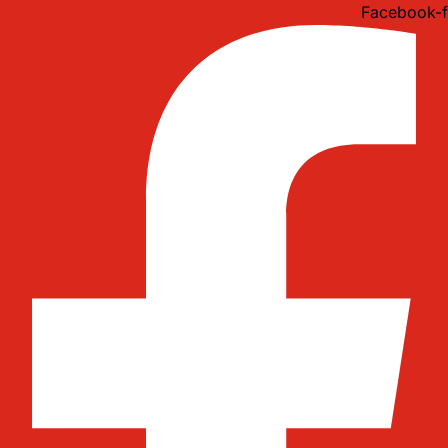
Idi
Facebook-f
na
sadržaj