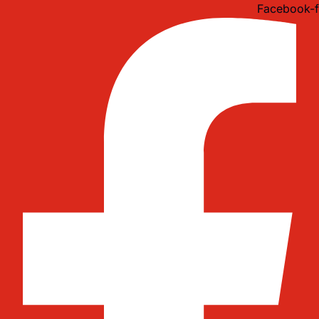
Idi
Facebook-f
na
sadržaj