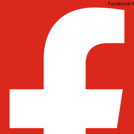
Idi
Facebook-f
na
sadržaj