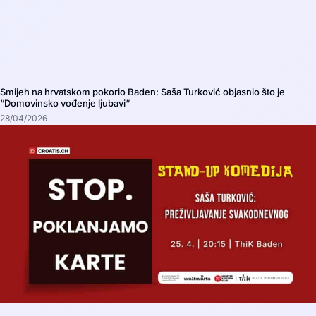
Smijeh na hrvatskom pokorio Baden: Saša Turković objasnio što je
“Domovinsko vođenje ljubavi“
28/04/2026