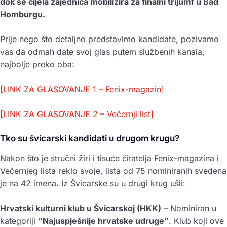
dok se cijela zajednica mobilizira za finalni trijumf u Bad
Homburgu.
Prije nego što detaljno predstavimo kandidate, pozivamo
vas da odmah date svoj glas putem službenih kanala,
najbolje preko oba:
[LINK ZA GLASOVANJE 1 – Fenix-magazin]
[LINK ZA GLASOVANJE 2 – Večernji list]
Tko su švicarski kandidati u drugom krugu?
Nakon što je stručni žiri i tisuće čitatelja Fenix-magazina i
Večernjeg lista reklo svoje, lista od 75 nominiranih svedena
je na 42 imena. Iz Švicarske su u drugi krug ušli:
Hrvatski kulturni klub u Švicarskoj (HKK)
– Nominiran u
kategoriji
“Najuspješnije hrvatske udruge”
. Klub koji ove