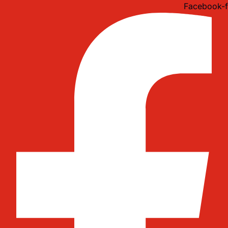
Idi
Facebook-f
na
sadržaj