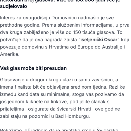
sudjelovalo
Interes za ovogodišnju Domovnicu nadmašio je sve
prethodne godine. Prema službenim informacijama, u prva
dva kruga zabilježeno je više od 150 tisuća glasova. To
potvrđuje da je ova nagrada zaista “
iseljenički Oscar
” koji
povezuje domovinu s Hrvatima od Europe do Australije i
Amerike.
Vaš glas može biti presudan
Glasovanje u drugom krugu ulazi u samu završnicu, a
imena finalista bit će objavljena sredinom tjedna. Razlike
između kandidata su minimalne, stoga vas pozivamo da
još jednom kliknete na linkove, podijelite članak s
prijateljima i osigurate da švicarski Hrvati i ove godine
zablistaju na pozornici u Bad Homburgu.
Pokažimo još jednom da je hrvatsko srce u Švicarskoj