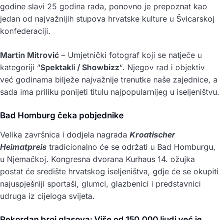
godine slavi 25 godina rada, ponovno je prepoznat kao
jedan od najvažnijih stupova hrvatske kulture u Švicarskoj
konfederaciji.
Martin Mitrović
– Umjetnički fotograf koji se natječe u
kategoriji “
Spektakli / Showbizz
“. Njegov rad i objektiv
već godinama bilježe najvažnije trenutke naše zajednice, a
sada ima priliku ponijeti titulu najpopularnijeg u iseljeništvu.
Bad Homburg čeka pobjednike
Velika završnica i dodjela nagrada
Kroatischer
Heimatpreis
tradicionalno će se održati u Bad Homburgu,
u Njemačkoj. Kongresna dvorana Kurhaus 14. ožujka
postat će središte hrvatskog iseljeništva, gdje će se okupiti
najuspješniji sportaši, glumci, glazbenici i predstavnici
udruga iz cijeloga svijeta.
Rekordan broj glasova: Više od 150.000 ljudi već je