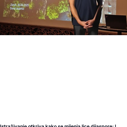
Istraživanje otkriva kako se mijenja lice dijaspore: I