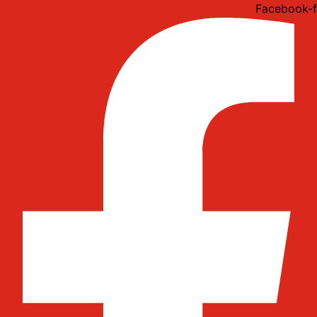
Idi
Facebook-f
na
sadržaj