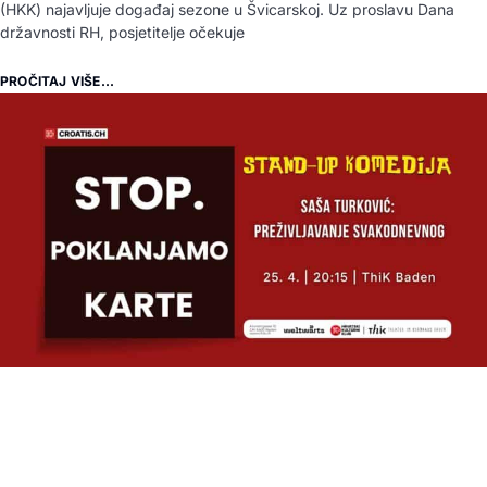
(HKK) najavljuje događaj sezone u Švicarskoj. Uz proslavu Dana
državnosti RH, posjetitelje očekuje
PROČITAJ VIŠE...