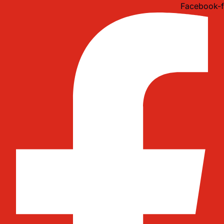
Idi
Facebook-f
na
sadržaj