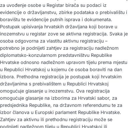
za uvođenje osobe u Registar birača su podaci iz
evidencije o državljanstvu, zbirke podataka o prebivalištu i
boravištu te evidencije putnih isprava i dokumenata.
Postupak upisivanja hrvatskih državljana koji borave u
inozemstvu u registar zove se aktivna registracija. Svaka je
osoba odgovorna za vlastitu aktivnu registraciju –
potrebno je podnijeti zahtjev za registraciju nadležnom
diplomatsko-konzularnom predstavništvu Republike
Hrvatske odnosno nadležnom upravom tijelu prema mjestu
u Republici Hrvatskoj u kojemu će osoba boraviti na dan
izbora. Prethodna registracija je postupak koji hrvatskim
državljanima s prebivalištem u Republici Hrvatskoj
omogućuje glasanje u inozemstvu. Ova registracija
omogućuje glasanje na izborima za Hrvatski sabor, za
predsjednika Republike, na državnom referendumu te za
izbor članova u Europski parlament Republike Hrvatske.
Zahtjev za aktivnu ili prethodnu registraciju može se
podnijeti nadležnom tijelu u Republici Hrvatskoj ili