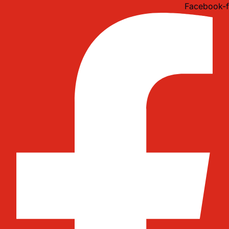
Idi
Facebook-f
na
sadržaj