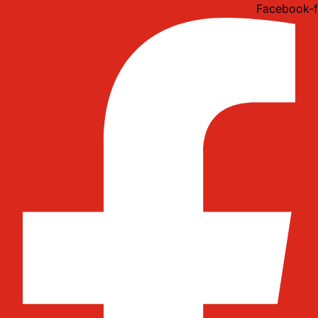
Idi
Facebook-f
na
sadržaj