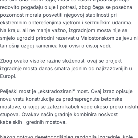
redovito pogađaju oluje i potresi, zbog čega se posebna
pozornost morala posvetiti njegovoj stabilnosti pri
ekstremnim opterećenjima vjetrom i seizmičkim udarima.
Na kraju, ali ne manje važno, izgradnjom mosta nije se
smjelo ugroziti prirodni rezervat u Malostonskom zaljevu ni
tamošnji uzgoj kamenica koji ovisi o čistoj vodi.
Zbog ovako visoke razine složenosti ovaj se projekt
izgradnje mosta danas smatra jednim od najizazovnijih u
Europi.
Pelješki most je „ekstradozirani“ most. Ovaj izraz opisuje
novu vrstu konstrukcije za prednapregnute betonske
mostove, u kojoj se zatezni kabeli vode ukoso preko niskih
stupova. Ovakav način gradnje kombinira nosivost
kabelskih i grednih mostova.
Nakon gotovo desetogodišnjeg razdoblja izgradnje, koje