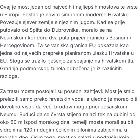
Ovaj je most jedan od najvećih i najljepših mostova te vrste
u Europi. Postao je novim simbolom moderne Hrvatske.
Povezuje sjever zemlje s njezinim jugom. Kad se prije
putovalo od Splita do Dubrovnika, moralo se na
Neumskom koridoru dva puta prijeći granicu s Bosnom i
Hercegovinom. Ta se vanjska granica EU pokazala kao
jedna od najvećih prepreka planiranom ulasku Hrvatske u
EU. Stoga se tražilo rješenje za spajanje na hrvatskom tlu.
Gradnja podmorskog tunela odbačena je iz različitih
razloga.
Za trasu mosta postojali su posebni zahtjevi: Most je smio
prelaziti samo preko hrvatskih voda, a ujedno je morao biti
dovoljno visok da veći brodovi mogu prići bosanskom
Neumu. Budući da se čvrsta stijena nalazi tek na dubini od
oko 80 m ispod morskog dna, temelji mosta morali su biti
sidreni na 120 m dugim čeličnim pilonima zabijenima u
morsko dno. Osim toga, most se nalazi u području koje