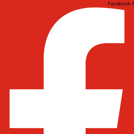
Idi
Facebook-f
na
sadržaj