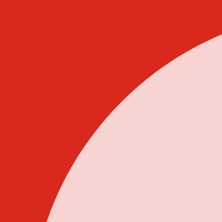
Idi
na
sadržaj