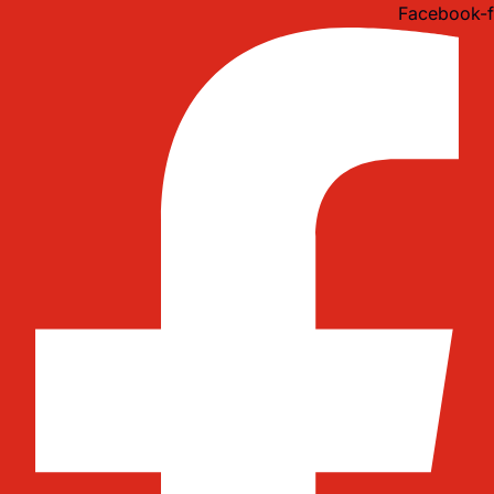
Idi
Facebook-f
na
sadržaj