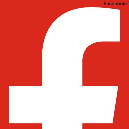
Idi
Facebook-f
na
sadržaj