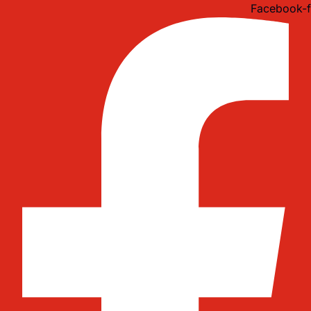
Idi
Facebook-f
na
sadržaj