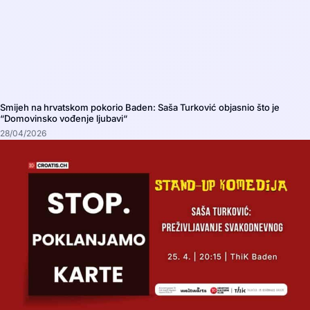
Smijeh na hrvatskom pokorio Baden: Saša Turković objasnio što je
“Domovinsko vođenje ljubavi“
28/04/2026