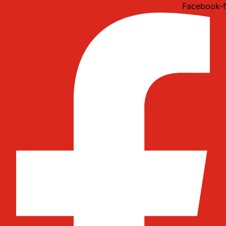
Idi
Facebook-f
na
sadržaj