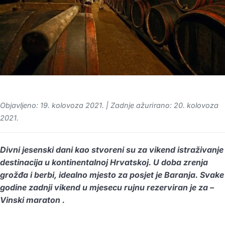
Objavljeno: 19. kolovoza 2021. | Zadnje ažurirano: 20. kolovoza
2021.
Divni jesenski dani kao stvoreni su za vikend istraživanje
destinacija u kontinentalnoj Hrvatskoj. U doba zrenja
grožđa i berbi, idealno mjesto za posjet je Baranja. Svake
godine zadnji vikend u mjesecu rujnu rezerviran je za –
Vinski maraton .