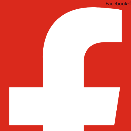
Idi
Facebook-f
na
sadržaj